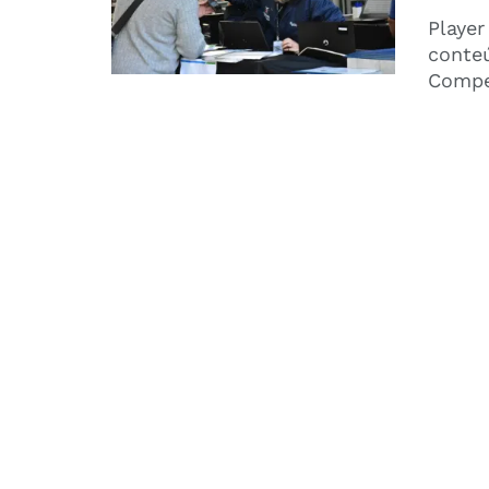
Player
conte
Compet