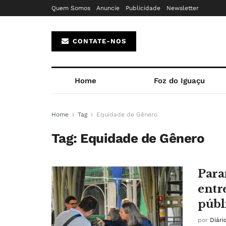
Quem Somos
Anuncie
Publicidade
Newsletter
CONTATE-NOS
Home
Foz do Iguaçu
Home
Tag
Equidade de Gênero
Tag:
Equidade de Gênero
Para
entr
públ
por
Diári