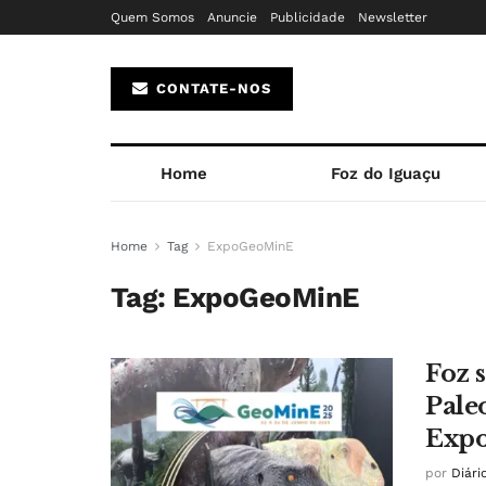
Quem Somos
Anuncie
Publicidade
Newsletter
CONTATE-NOS
Home
Foz do Iguaçu
Home
Tag
ExpoGeoMinE
Tag:
ExpoGeoMinE
Foz 
Pale
Exp
por
Diári