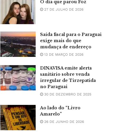
O dia que parou Foz
27 DE JULHO DE 2026
Saída fiscal para o Paraguai
exige mais do que
mudança de endereço
13 DE MARÇO DE 2026
DINAVISA emite alerta
sanitário sobre venda
irregular de Tirzepatida
no Paraguai
30 DE DEZEMBRO DE 2025
Ao lado do “Livro
Amarelo”
26 DE JUNHO DE 2026