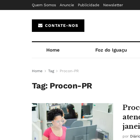
Quem Somos
Anuncie
Publicidade
Newsletter
CONTATE-NOS
Home
Foz do Iguaçu
Home
Tag
Procon-PR
Tag:
Procon-PR
Proc
aten
jane
por
Diári