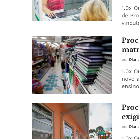
1.0x O
de Pr
vincul
Proc
matr
por
Diári
1.0x 
novo a
ensino
Proc
exig
por
Diári
1.0x O