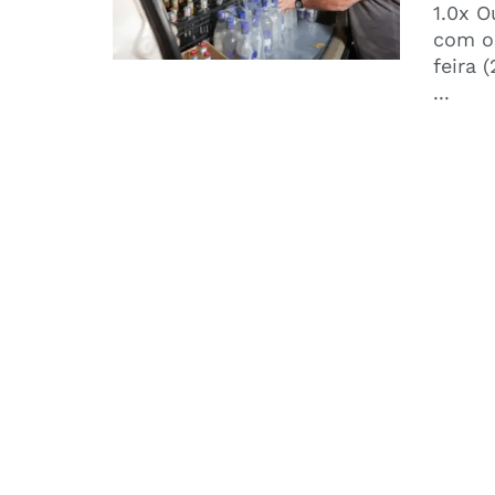
1.0x O
com os
feira 
...