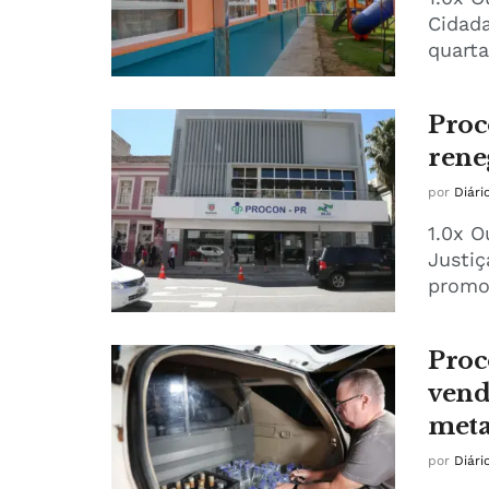
Cidada
quarta
Proc
rene
por
Diári
1.0x O
Justiç
promov
Proc
vend
meta
por
Diári