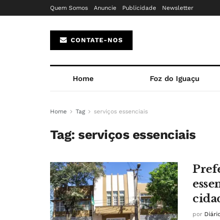
Quem Somos
Anuncie
Publicidade
Newsletter
CONTATE-NOS
Home
Foz do Iguaçu
Home
Tag
serviços essenciais
Tag:
serviços essenciais
Pref
essen
cida
por
Diári