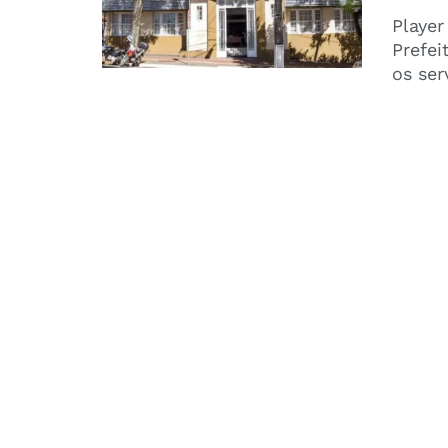
Player
Prefei
os ser