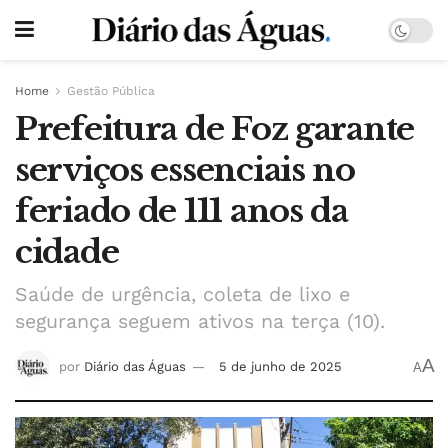
Home
Gestão Pública
Prefeitura de Foz garante
serviços essenciais no
feriado de 111 anos da
cidade
Saúde de urgência, coleta de lixo e
segurança seguem ativos na terça (10).
A
por
Diário das Águas
5 de junho de 2025
A