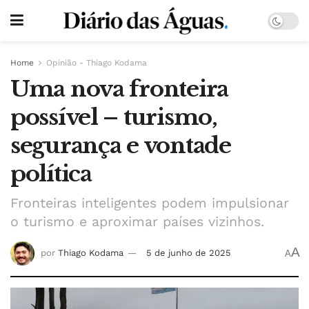
Home
Opinião - Thiago Kodama
Uma nova fronteira
possível – turismo,
segurança e vontade
política
Fronteiras inteligentes podem impulsionar
o turismo e aproximar países vizinhos.
A
por
Thiago Kodama
5 de junho de 2025
A