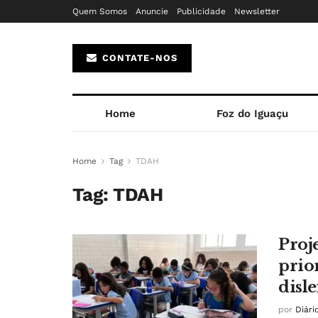
Quem Somos
Anuncie
Publicidade
Newsletter
CONTATE-NOS
Home
Foz do Iguaçu
Home
Tag
TDAH
Tag:
TDAH
Proj
prio
disle
por
Diári