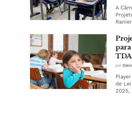
A Câma
Projet
Ranieri
Proj
para
TD
por
Diári
Player
de Lei
2025, .