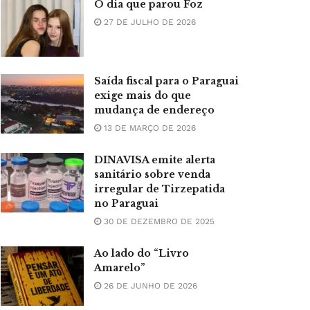
O dia que parou Foz
27 DE JULHO DE 2026
Saída fiscal para o Paraguai
exige mais do que
mudança de endereço
13 DE MARÇO DE 2026
DINAVISA emite alerta
sanitário sobre venda
irregular de Tirzepatida
no Paraguai
30 DE DEZEMBRO DE 2025
Ao lado do “Livro
Amarelo”
26 DE JUNHO DE 2026