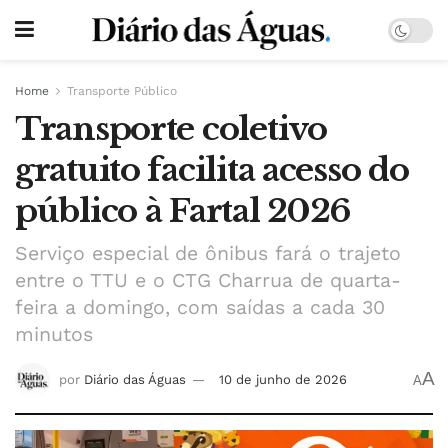
Home
Transporte Público
Transporte coletivo
gratuito facilita acesso do
público à Fartal 2026
Serviço especial de ônibus fará o trajeto
entre o TTU e o CTG Charrua de quarta-
feira a domingo, com saídas a cada 30
minutos
A
por
Diário das Águas
10 de junho de 2026
A