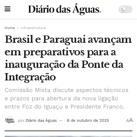
Home
Infraestrutura
Brasil e Paraguai avançam
em preparativos para a
inauguração da Ponte da
Integração
Comissão Mista discute aspectos técnicos
e prazos para abertura da nova ligação
entre Foz do Iguaçu e Presidente Franco.
A
por
Diário das Águas
6 de outubro de 2025
A