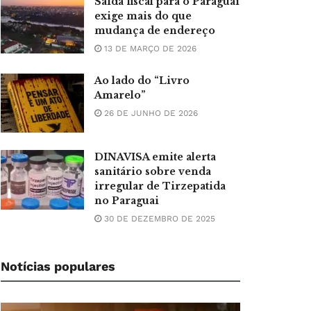
Saída fiscal para o Paraguai
exige mais do que
mudança de endereço
13 DE MARÇO DE 2026
Ao lado do “Livro
Amarelo”
26 DE JUNHO DE 2026
DINAVISA emite alerta
sanitário sobre venda
irregular de Tirzepatida
no Paraguai
30 DE DEZEMBRO DE 2025
Notícias populares