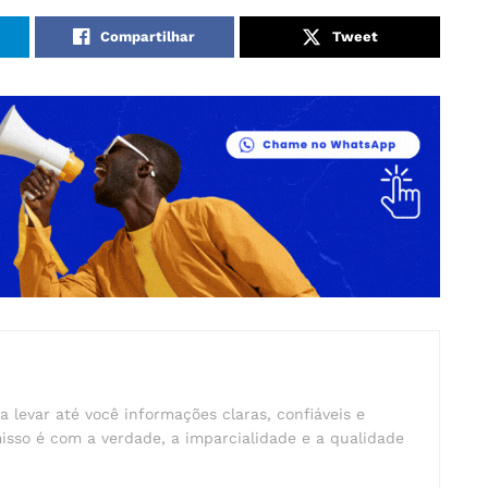
Compartilhar
Tweet
a levar até você informações claras, confiáveis e
isso é com a verdade, a imparcialidade e a qualidade