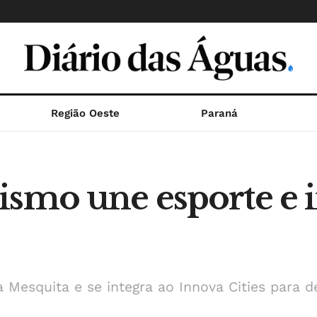
Região Oeste
Paraná
ismo une esporte e
Mesquita e se integra ao Innova Cities para de