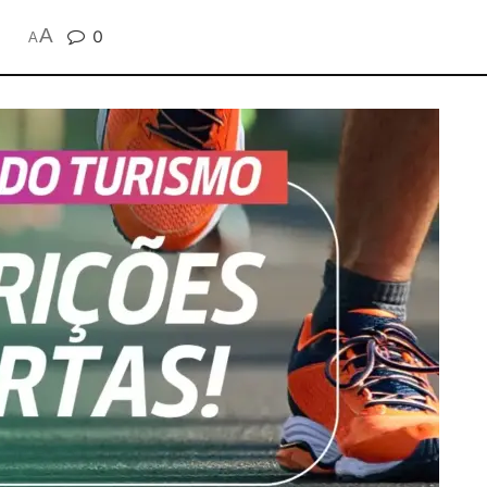
A
0
A