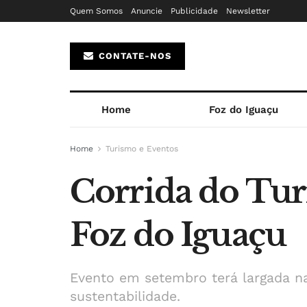
Quem Somos
Anuncie
Publicidade
Newsletter
CONTATE-NOS
Home
Foz do Iguaçu
Home
Turismo e Eventos
Corrida do Tur
Foz do Iguaçu
Evento em setembro terá largada na 
sustentabilidade.