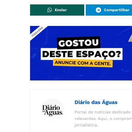
Enviar
Compartilhar
Diário das Águas
Portal de notícias dedicado 
relevantes. Aqui, o comprom
jornalística.