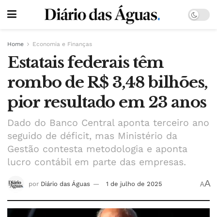
Home
Economia e Finanças
Estatais federais têm
rombo de R$ 3,48 bilhões,
pior resultado em 23 anos
Dado do Banco Central aponta terceiro ano
seguido de déficit, mas Ministério da
Gestão contesta metodologia e aponta
lucro contábil em parte das empresas.
A
por
Diário das Águas
1 de julho de 2025
A