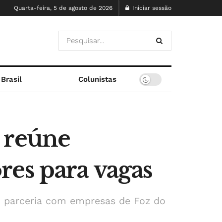
Quarta-feira, 5 de agosto de 2026
Iniciar sessão
Brasil
Colunistas
 reúne
res para vagas
m parceria com empresas de Foz do