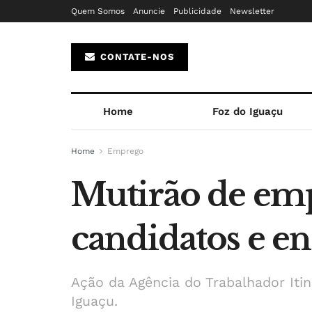
Quem Somos
Anuncie
Publicidade
Newsletter
CONTATE-NOS
Home
Foz do Iguaçu
Home
Emprego
Mutirão de emp
candidatos e e
Ação da Agência do Trabalhador Iti
Iguaçu.