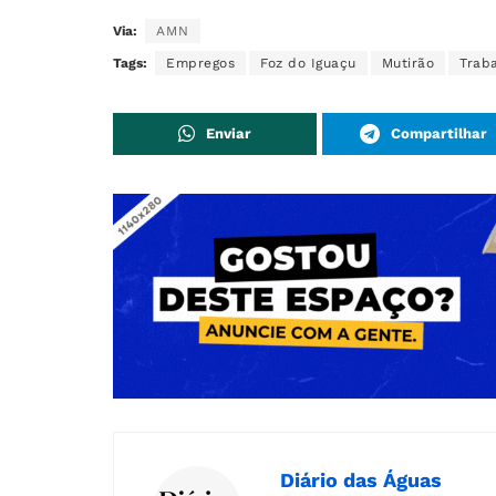
Via:
AMN
Tags:
Empregos
Foz do Iguaçu
Mutirão
Trab
Enviar
Compartilhar
Diário das Águas