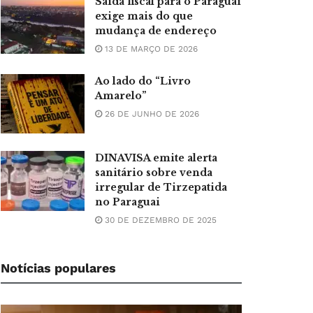
Saída fiscal para o Paraguai
exige mais do que
mudança de endereço
13 DE MARÇO DE 2026
Ao lado do “Livro
Amarelo”
26 DE JUNHO DE 2026
DINAVISA emite alerta
sanitário sobre venda
irregular de Tirzepatida
no Paraguai
30 DE DEZEMBRO DE 2025
Notícias populares