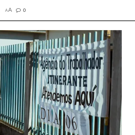
A
0
A