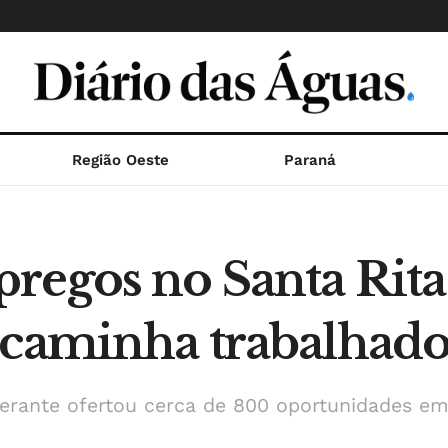
Região Oeste
Paraná
regos no Santa Rita
ncaminha trabalhado
nerante ofertou cerca de 800 oportunidades e