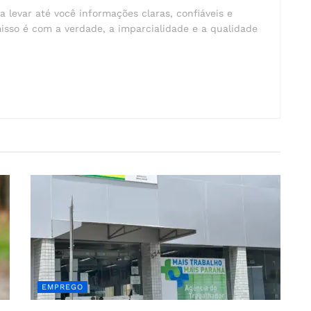
a levar até você informações claras, confiáveis e
isso é com a verdade, a imparcialidade e a qualidade
EMPREGO