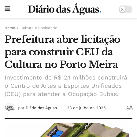
Home
Cultura e Sociedade
Prefeitura abre licitação
para construir CEU da
Cultura no Porto Meira
Investimento de R$ 2,1 milhões construirá
o Centro de Artes e Esportes Unificados
(CEU) para atender a Ocupação Bubas.
A
por
Diário das Águas
23 de julho de 2025
A