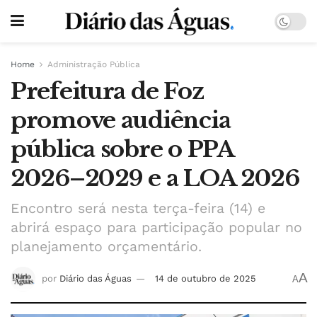
Home
Administração Pública
Prefeitura de Foz
promove audiência
pública sobre o PPA
2026–2029 e a LOA 2026
Encontro será nesta terça-feira (14) e
abrirá espaço para participação popular no
planejamento orçamentário.
A
por
Diário das Águas
14 de outubro de 2025
A