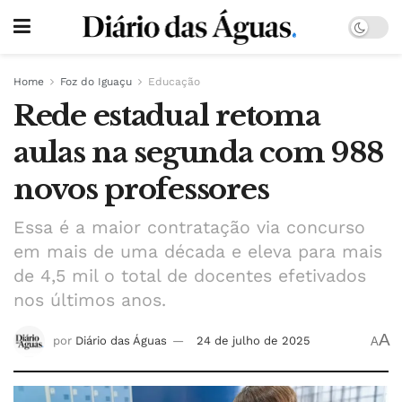
Home
Foz do Iguaçu
Educação
Rede estadual retoma
aulas na segunda com 988
novos professores
Essa é a maior contratação via concurso
em mais de uma década e eleva para mais
de 4,5 mil o total de docentes efetivados
nos últimos anos.
A
por
Diário das Águas
24 de julho de 2025
A