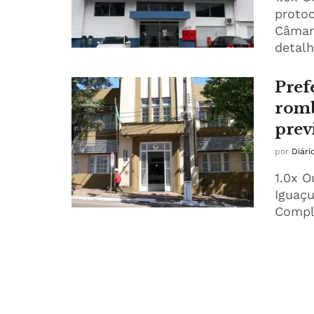
proto
Câmara
detalh
Pref
romb
prev
por
Diári
1.0x O
Iguaçu
Compl