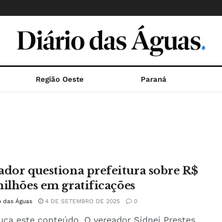
Região Oeste
Paraná
ador questiona prefeitura sobre R$
milhões em gratificações
o das Águas
4 DE SETEMBRO DE 2025
0
uça este conteúdo. O vereador Sidnei Prestes