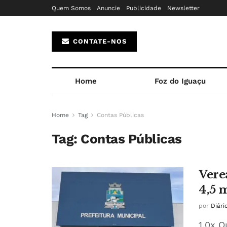
Quem Somos
Anuncie
Publicidade
Newsletter
CONTATE-NOS
Home
Foz do Iguaçu
Home
Tag
Contas Públicas
Tag:
Contas Públicas
Vere
4,5 
por
Diári
1.0x O