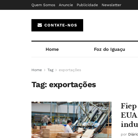
Quem Somos
Anuncie
Publicidade
Newsletter
CONTATE-NOS
Home
Foz do Iguaçu
Home
Tag
exportações
Tag:
exportações
Fiep
EUA 
indu
por
Diári