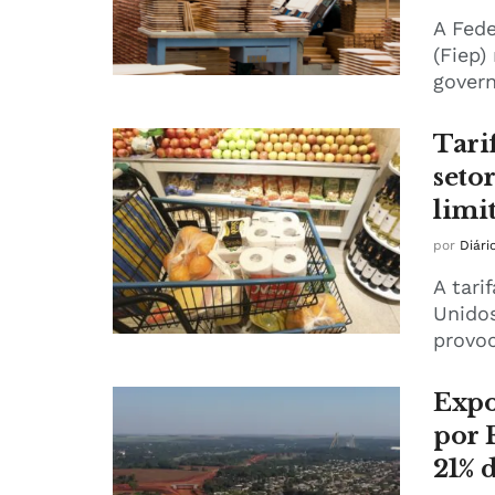
A Fede
(Fiep
govern
Tari
seto
limi
por
Diári
A tari
Unidos
provoc
Expo
por 
21% 