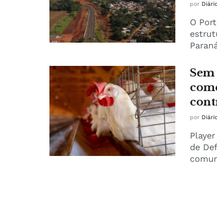
por
Diári
O Por
estru
Paraná
Sem 
come
contr
por
Diári
Player
de Def
comuni