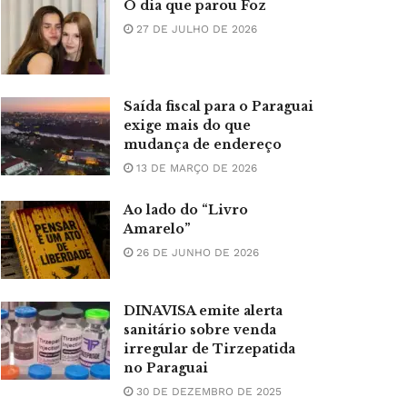
O dia que parou Foz
27 DE JULHO DE 2026
Saída fiscal para o Paraguai
exige mais do que
mudança de endereço
13 DE MARÇO DE 2026
Ao lado do “Livro
Amarelo”
26 DE JUNHO DE 2026
DINAVISA emite alerta
sanitário sobre venda
irregular de Tirzepatida
no Paraguai
30 DE DEZEMBRO DE 2025