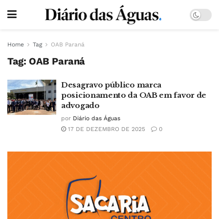
Home
Tag
OAB Paraná
Tag:
OAB Paraná
Desagravo público marca
posicionamento da OAB em favor de
advogado
por
Diário das Águas
17 DE DEZEMBRO DE 2025
0