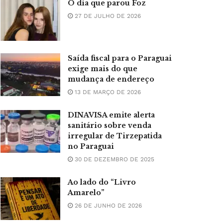
O dia que parou Foz
27 DE JULHO DE 2026
Saída fiscal para o Paraguai
exige mais do que
mudança de endereço
13 DE MARÇO DE 2026
DINAVISA emite alerta
sanitário sobre venda
irregular de Tirzepatida
no Paraguai
30 DE DEZEMBRO DE 2025
Ao lado do “Livro
Amarelo”
26 DE JUNHO DE 2026