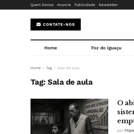
Quem Somos
Anuncie
Publicidade
Newsletter
CONTATE-NOS
Home
Foz do Iguaçu
Home
Tag
Sala de aula
Tag:
Sala de aula
O ab
sist
emp
por
Filip