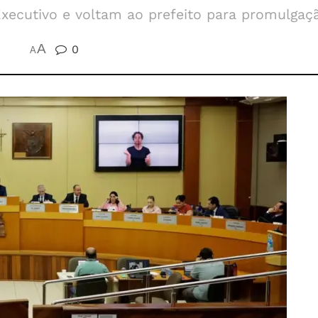
Executivo e voltam ao prefeito para promulgaçã
A
0
5
A