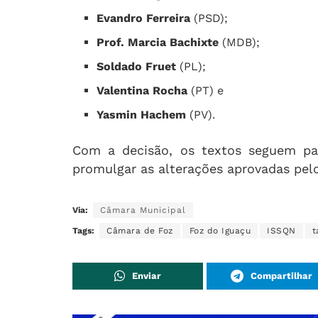
Evandro Ferreira
(PSD);
Prof. Marcia Bachixte
(MDB);
Soldado Fruet
(PL);
Valentina Rocha
(PT) e
Yasmin Hachem
(PV).
Com a decisão, os textos seguem par
promulgar as alterações aprovadas pelo
Via:
Câmara Municipal
Tags:
Câmara de Foz
Foz do Iguaçu
ISSQN
t
Enviar
Compartilhar