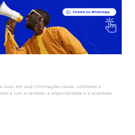
a levar até você informações claras, confiáveis e
isso é com a verdade, a imparcialidade e a qualidade