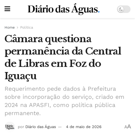
Home
Política
Câmara questiona
permanência da Central
de Libras em Foz do
Iguaçu
Requerimento pede dados à Prefeitura
sobre incorporação do serviço, criado em
2024 na APASFI, como política pública
permanente.
A
por
Diário das Águas
4 de maio de 2026
A