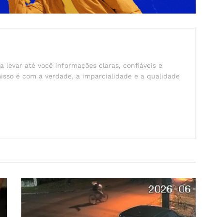
a levar até você informações claras, confiáveis e
isso é com a verdade, a imparcialidade e a qualidade