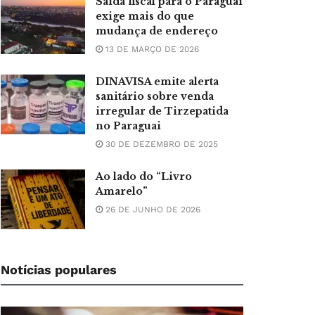
Saída fiscal para o Paraguai
exige mais do que
mudança de endereço
13 DE MARÇO DE 2026
DINAVISA emite alerta
sanitário sobre venda
irregular de Tirzepatida
no Paraguai
30 DE DEZEMBRO DE 2025
Ao lado do “Livro
Amarelo”
26 DE JUNHO DE 2026
Notícias populares