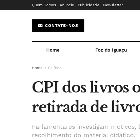
Quem Somos
Anuncie
Publicidade
Newsletter
CONTATE-NOS
Home
Foz do Iguaçu
Home
Política
CPI dos livros 
retirada de liv
Parlamentares investigam motivos, l
recolhimento do material didático.