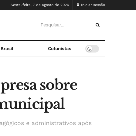
Sexta-feira, 7 de agosto de 2026
Iniciar sessão
Brasil
Colunistas
mpresa sobre
 municipal
agógicos e administrativos após