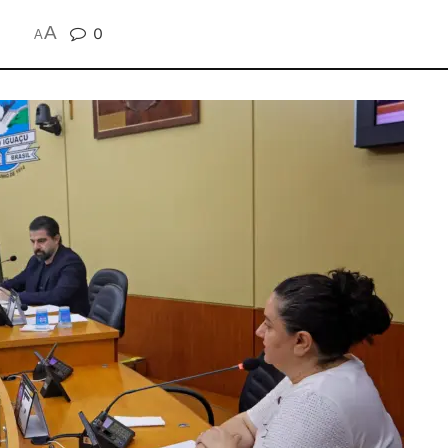
A
0
A