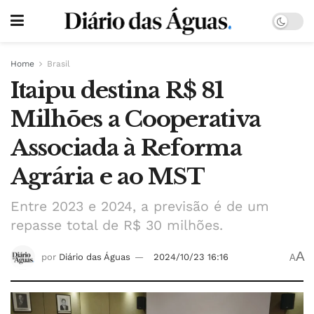
Home
Brasil
Itaipu destina R$ 81
Milhões a Cooperativa
Associada à Reforma
Agrária e ao MST
Entre 2023 e 2024, a previsão é de um
repasse total de R$ 30 milhões.
A
por
Diário das Águas
2024/10/23 16:16
A