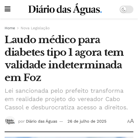
Home
Nova Legislação
Laudo médico para
diabetes tipo 1 agora tem
validade indeterminada
em Foz
Lei sancionada pelo prefeito transforma
em realidade projeto do vereador Cabo
Cassol e desburocratiza acesso a direitos.
A
por
Diário das Águas
26 de julho de 2025
A