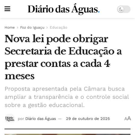
Home
Foz do Iguaçu
Educação
Nova lei pode obrigar
Secretaria de Educação a
prestar contas a cada 4
meses
Proposta apresentada pela Câmara busca
ampliar a transparência e o controle social
sobre a gestão educacional.
A
por
Diário das Águas
29 de outubro de 2025
A