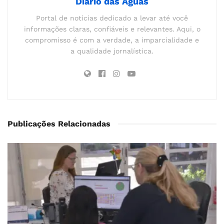
Diário das Águas
Portal de notícias dedicado a levar até você
informações claras, confiáveis e relevantes. Aqui, o
compromisso é com a verdade, a imparcialidade e
a qualidade jornalística.
Publicações Relacionadas