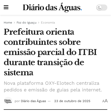
Home
Foz do Iguaçu
Economia
Prefeitura orienta
contribuintes sobre
emissão parcial do ITBI
durante transição de
sistema
Nova plataforma OXY-Elotech centraliza
pedidos e emissão de guias pela internet.
A
por
Diário das Águas
23 de outubro de 2025
A