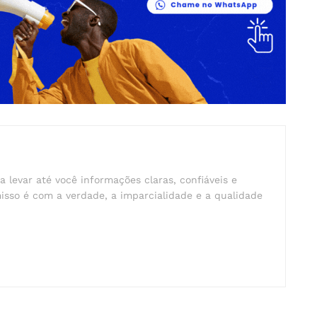
a levar até você informações claras, confiáveis e
isso é com a verdade, a imparcialidade e a qualidade