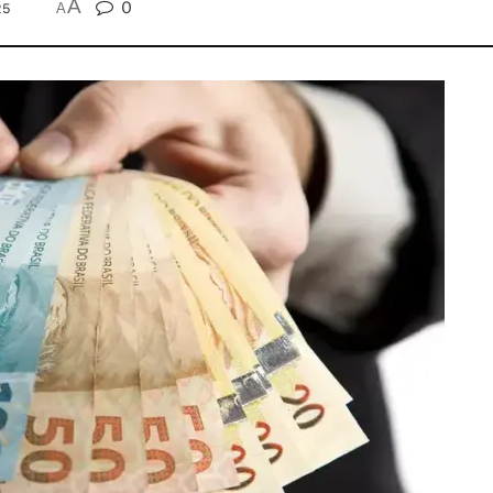
A
0
25
A