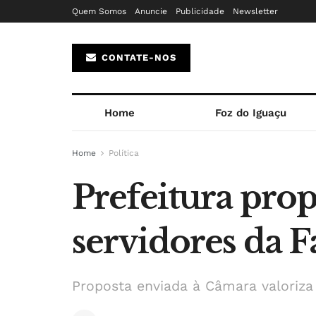
Quem Somos
Anuncie
Publicidade
Newsletter
CONTATE-NOS
Home
Foz do Iguaçu
Home
Política
Prefeitura pro
servidores da 
Proposta enviada à Câmara valoriza 