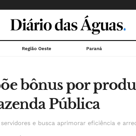
Região Oeste
Paraná
põe bônus por produ
Fazenda Pública
servidores e busca aprimorar eficiência e arre