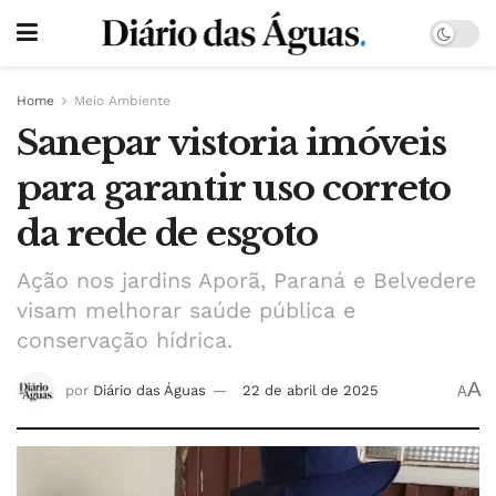
Home
Meio Ambiente
Sanepar vistoria imóveis
para garantir uso correto
da rede de esgoto
Ação nos jardins Aporã, Paraná e Belvedere
visam melhorar saúde pública e
conservação hídrica.
A
por
Diário das Águas
22 de abril de 2025
A