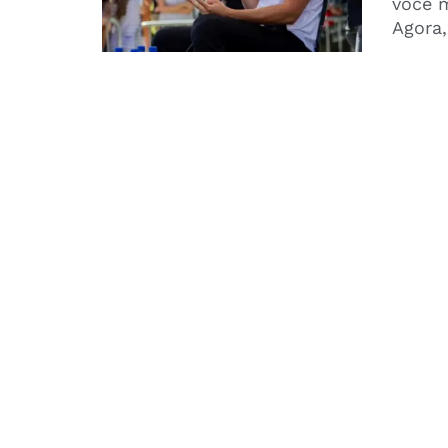
você m
Agora,