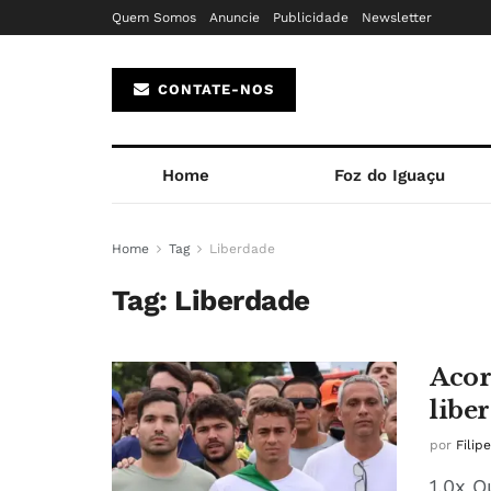
Quem Somos
Anuncie
Publicidade
Newsletter
CONTATE-NOS
Home
Foz do Iguaçu
Home
Tag
Liberdade
Tag:
Liberdade
Acor
libe
por
Filip
1.0x 