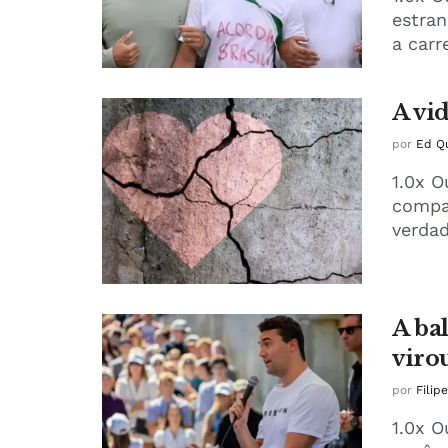
estra
a carr
A vi
por
Ed Qu
1.0x O
compar
verdad
A ba
viro
por
Filip
1.0x O