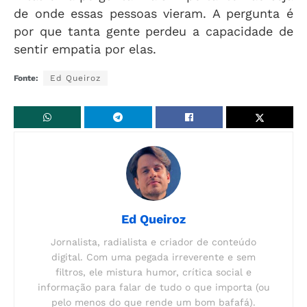
de onde essas pessoas vieram. A pergunta é
por que tanta gente perdeu a capacidade de
sentir empatia por elas.
Fonte:
Ed Queiroz
Ed Queiroz
Jornalista, radialista e criador de conteúdo
digital. Com uma pegada irreverente e sem
filtros, ele mistura humor, crítica social e
informação para falar de tudo o que importa (ou
pelo menos do que rende um bom bafafá).