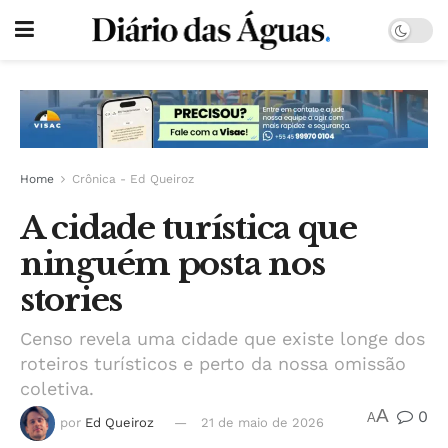
Home
Crônica - Ed Queiroz
A cidade turística que
ninguém posta nos
stories
Censo revela uma cidade que existe longe dos
roteiros turísticos e perto da nossa omissão
coletiva.
A
0
A
por
Ed Queiroz
21 de maio de 2026