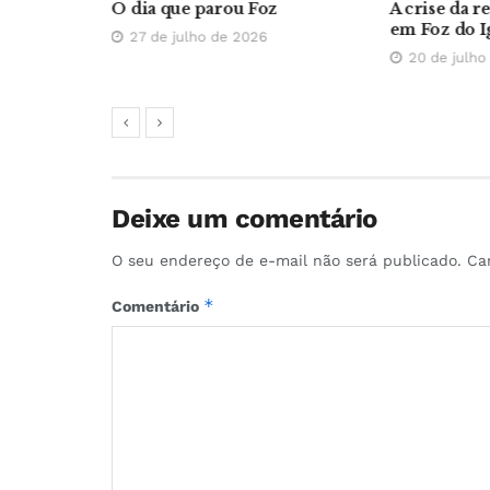
digital da
O dia que parou Foz
A crise da r
em Foz do I
27 de julho de 2026
20 de julho
Deixe um comentário
O seu endereço de e-mail não será publicado.
Ca
*
Comentário