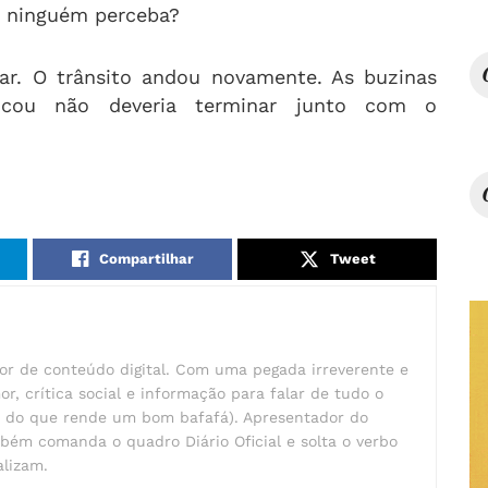
ue ninguém perceba?
ar. O trânsito andou novamente. As buzinas
icou não deveria terminar junto com o
Compartilhar
Tweet
ador de conteúdo digital. Com uma pegada irreverente e
or, crítica social e informação para falar de tudo o
s do que rende um bom bafafá). Apresentador do
ém comanda o quadro Diário Oficial e solta o verbo
alizam.