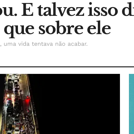
u. E talvez isso 
 que sobre ele
, uma vida tentava não acabar.