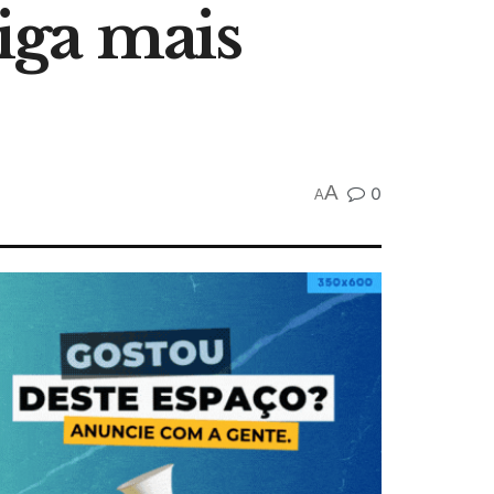
diga mais
A
0
A