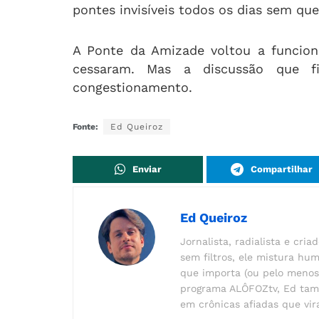
pontes invisíveis todos os dias sem q
A Ponte da Amizade voltou a funcion
cessaram. Mas a discussão que f
congestionamento.
Fonte:
Ed Queiroz
Enviar
Compartilhar
Ed Queiroz
Jornalista, radialista e cri
sem filtros, ele mistura hum
que importa (ou pelo meno
programa ALÔFOZtv, Ed tamb
em crônicas afiadas que vir