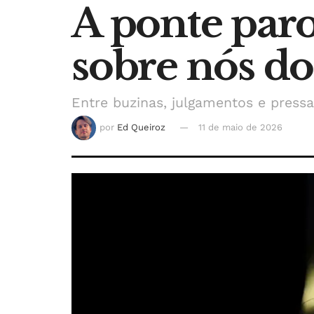
A ponte paro
sobre nós do
Entre buzinas, julgamentos e pressa
por
Ed Queiroz
11 de maio de 2026