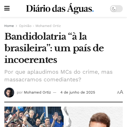
Home
Opinião - Mohamed Ortiz
Bandidolatria “à la
brasileira”: um país de
incoerentes
Por que aplaudimos MCs do crime, mas
massacramos comediantes?
A
por
Mohamed Ortiz
4 de junho de 2025
A