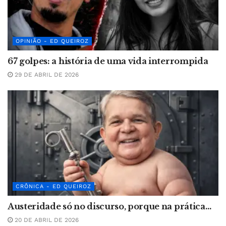
OPINIÃO - ED QUEIROZ
67 golpes: a história de uma vida interrompida
29 DE ABRIL DE 2026
CRÔNICA - ED QUEIROZ
Austeridade só no discurso, porque na prática…
20 DE ABRIL DE 2026