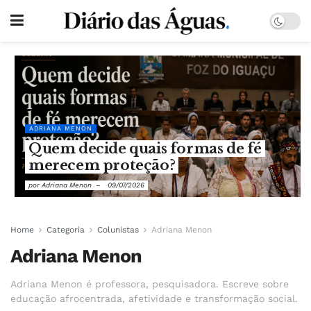
ADRIANA MENON
Quem decide quais formas de fé
merecem proteção?
por
Adriana Menon
09/07/2026
Home
Categoria
Colunistas
Adriana Menon
Adriana Menon
Adriana Menon é professora, pesquisadora. Escreve sobre
educação afrocentrada, afetividade e transformação social.