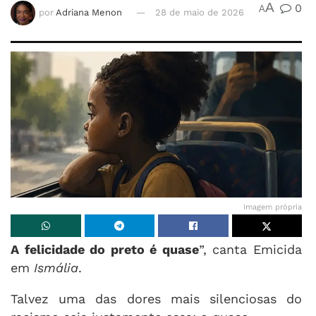
A
0
A
por
Adriana Menon
28 de maio de 2026
Imagem própria
A felicidade do preto é quase
”, canta Emicida
em
Ismália
.
Talvez uma das dores mais silenciosas do